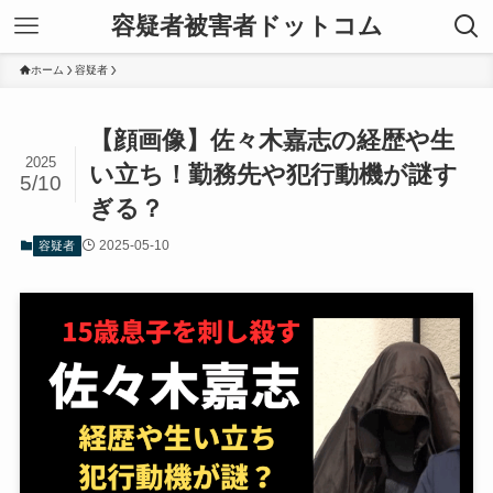
容疑者被害者ドットコム
ホーム
容疑者
【顔画像】佐々木嘉志の経歴や生
2025
い立ち！勤務先や犯行動機が謎す
5/10
ぎる？
2025-05-10
容疑者