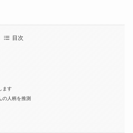
目次
します
んの人柄を推測