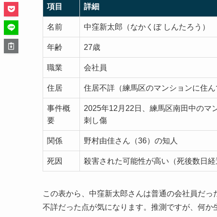
項目
詳細
名前
中窪新太郎（なかくぼ しんたろう）
年齢
27歳
職業
会社員
住居
住居不詳（練馬区のマンションに住ん
事件概
2025年12月22日、練馬区南田中
要
刺し傷
関係
野村由佳さん（36）の知人
死因
殺害された可能性が高い（死後数日経
この表から、中窪新太郎さんは普通の会社員だっ
不詳だった点が気になります。推測ですが、何か