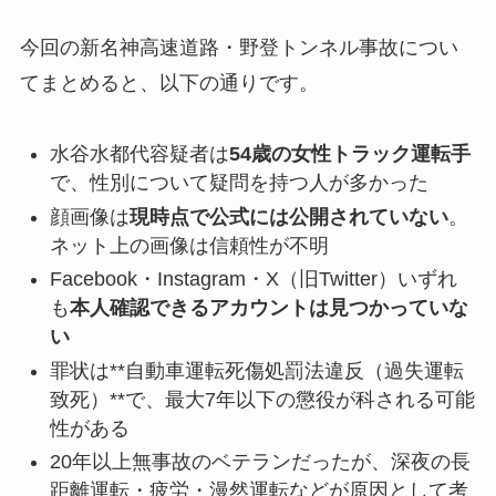
今回の新名神高速道路・野登トンネル事故につい
てまとめると、以下の通りです。
水谷水都代容疑者は
54歳の女性トラック運転手
で、性別について疑問を持つ人が多かった
顔画像は
現時点で公式には公開されていない
。
ネット上の画像は信頼性が不明
Facebook・Instagram・X（旧Twitter）いずれ
も
本人確認できるアカウントは見つかっていな
い
罪状は**自動車運転死傷処罰法違反（過失運転
致死）**で、最大7年以下の懲役が科される可能
性がある
20年以上無事故のベテランだったが、深夜の長
距離運転・疲労・漫然運転などが原因として考