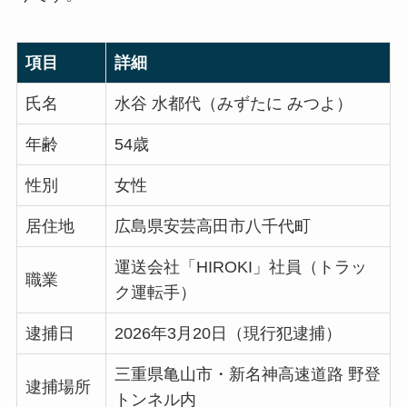
項目
詳細
氏名
水谷 水都代（みずたに みつよ）
年齢
54歳
性別
女性
居住地
広島県安芸高田市八千代町
運送会社「HIROKI」社員（トラッ
職業
ク運転手）
逮捕日
2026年3月20日（現行犯逮捕）
三重県亀山市・新名神高速道路 野登
逮捕場所
トンネル内