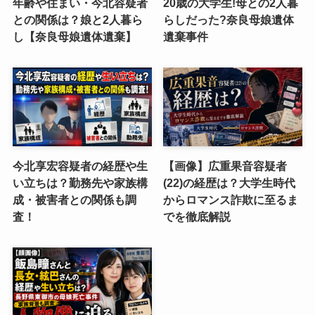
年齢や住まい・今北容疑者
20歳の大学生!母との2人暮
との関係は？娘と2人暮ら
らしだった?奈良母娘遺体
し【奈良母娘遺体遺棄】
遺棄事件
今北享宏容疑者の経歴や生
【画像】広重果音容疑者
い立ちは？勤務先や家族構
(22)の経歴は？大学生時代
成・被害者との関係も調
からロマンス詐欺に至るま
査！
でを徹底解説