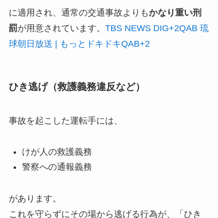
に適用され、通常の交通事故よりも
かなり重い刑
罰
が用意されています。
TBS NEWS DIG
+2
QAB 琉
球朝日放送 | もっとドキドキQAB
+2
ひき逃げ（救護義務違反など）
事故を起こした運転手には、
けが人の救護義務
警察への通報義務
があります。
これを守らずにその場から逃げる行為が、「ひき